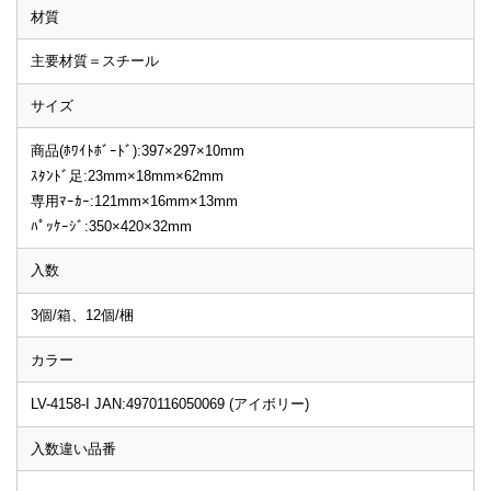
材質
主要材質＝スチール
サイズ
商品(ﾎﾜｲﾄﾎﾞｰﾄﾞ):397×297×10mm
ｽﾀﾝﾄﾞ足:23mm×18mm×62mm
専用ﾏｰｶｰ:121mm×16mm×13mm
ﾊﾟｯｹｰｼﾞ:350×420×32mm
入数
3個/箱、12個/梱
カラー
LV-4158-I JAN:4970116050069 (アイボリー)
入数違い品番