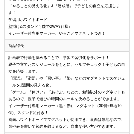
『やることの見える化』&『達成感』で子どもの自立を応援しま
す！
学習用ホワイトボード
壁掛け&スタンド可能で2WAY仕様♪
イレーザー付専用マーカー、やることマグネットつき！
商品特長
計画表で行動を決めることで、学習の習慣化をサポート！
親子で立てたスケジュールをもとに、セルフチェック！子どもの自
立を応援します。
『国語』『宿題』や『習い事』『塾』などのマグネットでスケジュ
ールを1週間の見える化。
『ゲーム』『休けい』『あそぶ』などの、勉強以外のマグネットも
あるので、親子で遊びの時間のルールを決めることができます。
イレーザー付専用マーカー（黒・赤)、マグネット（30個+無地10
個)、スタンド足付き！
両面ホワイトボードでマグネットが使用でき、裏面は無地なので、
図や表を書いて勉強を教えるなど、自由な使い方ができます。