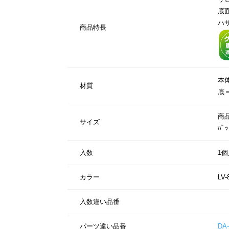
底
ハ
商品特長
本
材質
底
商品
サイズ
ﾊﾟ
入数
1個
カラー
LV-
入数違い品番
パーツ違い品番
DA-