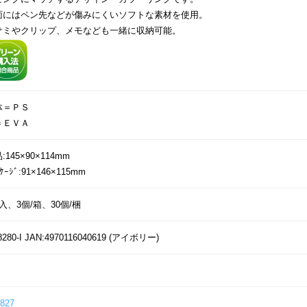
面にはペン先などが傷みにくいソフトな素材を使用。
サミやクリップ、メモなども一緒に収納可能。
体＝ＰＳ
＝ＥＶＡ
:145×90×114mm
ｯｹｰｼﾞ:91×146×115mm
入、3個/箱、30個/梱
8280-I JAN:4970116040619 (アイボリー)
827