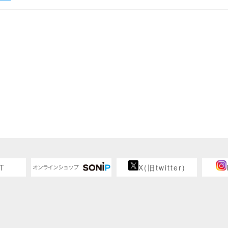
T
X(旧twitter)