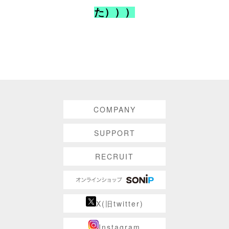
た）））
COMPANY
SUPPORT
RECRUIT
X(旧twitter)
Instagram