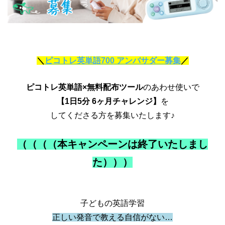
＼
ピコトレ英単語700 アンバサダー募集
／
ピコトレ英単語×無料配布ツール
のあわせ使いで
【1日5分 6ヶ月チャレンジ】
を
してくださる方を募集いたします♪
（（（（本キャンペーンは終了いたしまし
た）））
子どもの英語学習
正しい発音で教える自信がない…