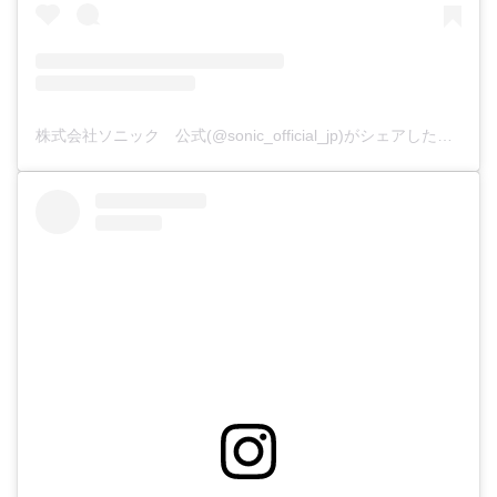
株式会社ソニック 公式(@sonic_official_jp)がシェアした投稿