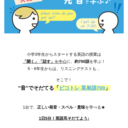
小学3年生からスタートする英語の授業は
「聞く」「話す」
を中心
に、
約700語
を学ぶ！
5・6年生からは、リスニングテストも…
そこで！
"音"でそだてる
「
ピコトレ 英単語700
」
1台で、
正しい発音・スペル・意味
を学べる★
1日5分！英語耳そだてよう♪