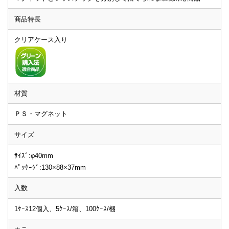
商品特長
クリアケース入り
材質
ＰＳ・マグネット
サイズ
ｻｲｽﾞ:φ40mm
ﾊﾟｯｹｰｼﾞ:130×88×37mm
入数
1ｹｰｽ12個入、5ｹｰｽ/箱、100ｹｰｽ/梱