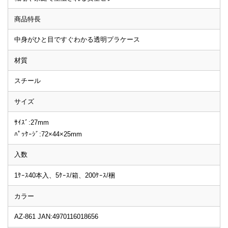
商品特長
中身がひと目ですぐわかる透明プラケース
材質
スチール
サイズ
ｻｲｽﾞ:27mm
ﾊﾟｯｹｰｼﾞ:72×44×25mm
入数
1ｹｰｽ40本入、5ｹｰｽ/箱、200ｹｰｽ/梱
カラー
AZ-861 JAN:4970116018656