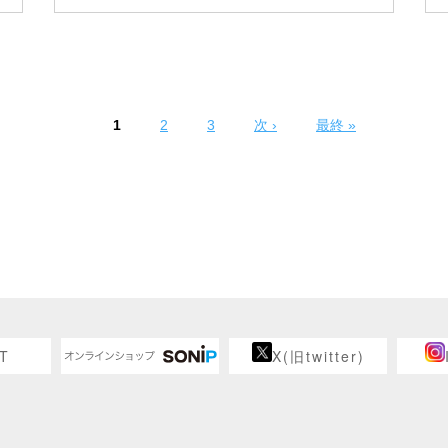
1
2
3
次 ›
最終 »
T
X(旧twitter)