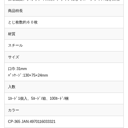
商品特長
とじ枚数約６０枚
材質
スチール
サイズ
口巾:31mm
ﾊﾟｯｹｰｼﾞ:130×75×24mm
入数
1ｶｰﾄﾞ1個入、5ｶｰﾄﾞ/箱、100ｶｰﾄﾞ/梱
カラー
CP-365 JAN:4970116033321