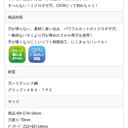
すべらない！ミクロギザ刃。CD-Rだって切れちゃう！
商品特長
刃が滑らない。素材に食い込み、パワフルカットのミクロギザ刃。
一般的なハサミより刃が厚めの２ｍｍ厚刃を使用！
手が痛くなりにくいソフト樹脂加工。にくきゅうハンドル！
材質
刃＝ステンレス鋼
グリップ＝ＡＢＳ・ＴＰＥ
サイズ
商品:69×174×14mm
刃渡り:70mm
ﾊﾟｯｹｰｼﾞ:212×92×14mm