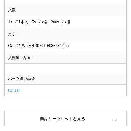
入数
1ｶｰﾄﾞ1本入、5ｶｰﾄﾞ/箱、200ｶｰﾄﾞ/梱
カラー
CU-221-W JAN:4970116036254 (白)
入数違い品番
パーツ違い品番
CU-118
商品リーフレットを見る