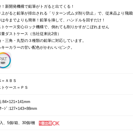
許！新開発機構で鉛筆がトガると出てくる！
り上がると鉛筆が排出される「リターン式ムダ削り防止」で、従来品より飛躍
作は今までよりも簡単！鉛筆を挿して、ハンドルを回すだけ！
ストケース安心ロック機構で、倒れても削りかすがこぼれません
容量ダストケース（当社従来比2倍）
角・三角・丸型の３種類の鉛筆に対応しています。
ルキーカラーの甘い配色がかわいいピンク。
体＝ＡＢＳ
ストケース＝ＰＳ
:84×121×141mm
ｯｹｰｼﾞ:127×143×88mm
入、5個/箱、30個/梱