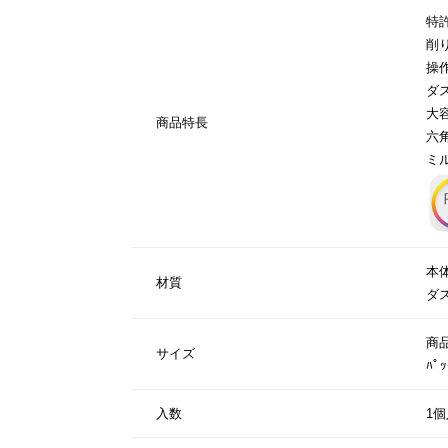
特
削
操
ダ
大
商品特長
六
ミ
本
材質
ダ
商品
サイズ
ﾊﾟ
入数
1個