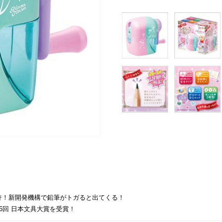
許！新開発機構で鉛筆がトガると出てくる！
26回 日本文具大賞を受賞！