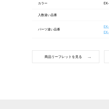
カラー
EK-
入数違い品番
EK-
パーツ違い品番
EK-
商品リーフレットを見る