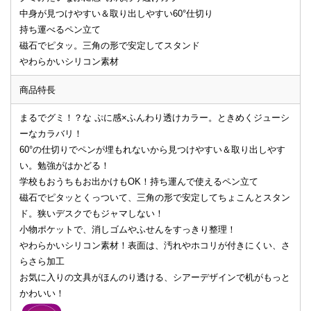
中身が見つけやすい＆取り出しやすい60°仕切り
持ち運べるペン立て
磁石でピタッ。三角の形で安定してスタンド
やわらかいシリコン素材
商品特長
まるでグミ！？な ぷに感×ふんわり透けカラー。ときめくジューシ
ーなカラバリ！
60°の仕切りでペンが埋もれないから見つけやすい＆取り出しやす
い。勉強がはかどる！
学校もおうちもお出かけもOK！持ち運んで使えるペン立て
磁石でピタッとくっついて、三角の形で安定してちょこんとスタン
ド。狭いデスクでもジャマしない！
小物ポケットで、消しゴムやふせんをすっきり整理！
やわらかいシリコン素材！表面は、汚れやホコリが付きにくい、さ
らさら加工
お気に入りの文具がほんのり透ける、シアーデザインで机がもっと
かわいい！