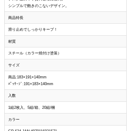
シンプルで飽きのこないデザイン。
商品特長
滑り止めでしっかりキープ！
材質
スチール（カラー焼付け塗装）
サイズ
商品:183×191×140mm
ﾊﾟｯｹｰｼﾞ:191×183×140mm
入数
1組2枚入、5組/箱、20組/梱
カラー