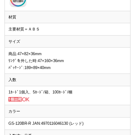
材質
主要材質＝ＡＢＳ
サイズ
商品:47×82×36mm
ﾘﾝｸﾞを外した時:47×160×36mm
ﾊﾟｯｹｰｼﾞ:189×89×40mm
入数
1ｶｰﾄﾞ1個入、5ｶｰﾄﾞ/箱、100ｶｰﾄﾞ/梱
カラー
GS-120BR-R JAN:4970116046130 (レッド)