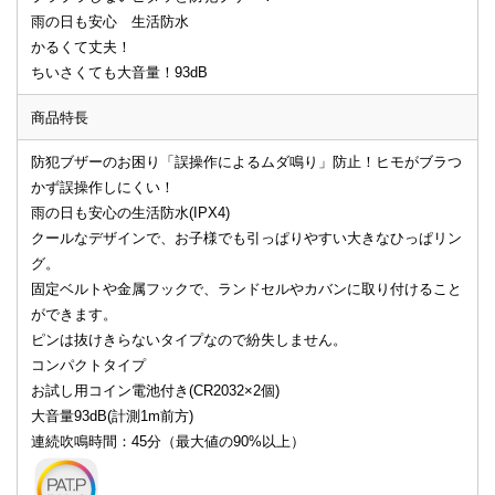
雨の日も安心 生活防水
かるくて丈夫！
ちいさくても大音量！93dB
商品特長
防犯ブザーのお困り「誤操作によるムダ鳴り」防止！ヒモがブラつ
かず誤操作しにくい！
雨の日も安心の生活防水(IPX4)
クールなデザインで、お子様でも引っぱりやすい大きなひっぱリン
グ。
固定ベルトや金属フックで、ランドセルやカバンに取り付けること
ができます。
ピンは抜けきらないタイプなので紛失しません。
コンパクトタイプ
お試し用コイン電池付き(CR2032×2個)
大音量93dB(計測1m前方)
連続吹鳴時間：45分（最大値の90%以上）