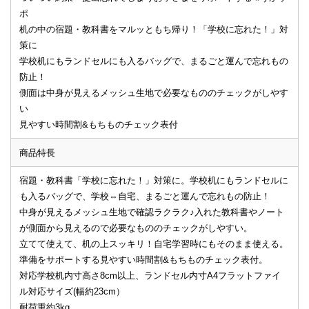
ポ
机の中の宿題・教科書をマルッともち帰り！「学校に忘れた！」対
策に
学校机にもランドセルにも入るバッグで、まるごと運んで忘れもの
防止！
側面は中身が見えるメッシュ生地で必要なもののチェックがしやす
い
見やすい時間割&もちものチェック表付
商品特長
宿題・教科書「学校に忘れた！」対策に。学校机にもランドセルに
も入るバッグで、学校⇔自宅、まるごと運んで忘れもの防止！
中身が見えるメッシュ生地で確認ラクラク♪入れた教科書やノート
が側面から見えるので必要なもののチェックがしやすい。
立てて使えて、机の上スッキリ！自宅学習時にもそのまま使える。
準備をサポートする見やすい時間割&もちものチェック表付。
対応学校机内寸高さ8cm以上、ランドセル内寸A4フラットファイ
ル対応サイズ(幅約23cm）
耐荷重約3kg