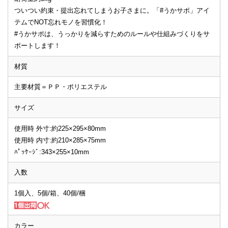
ついつい約束・提出忘れてしまうお子さまに。「#うかサポ」アイ
テムでNOT忘れモノを習慣化！
#うかサポは、うっかりを減らすためのルールや仕組みづくりをサ
ポートします！
材質
主要材質＝ＰＰ・ポリエステル
サイズ
使用時 外寸:約225×295×80mm
使用時 内寸:約210×285×75mm
ﾊﾟｯｹｰｼﾞ:343×255×10mm
入数
1個入、5個/箱、40個/梱
カラー