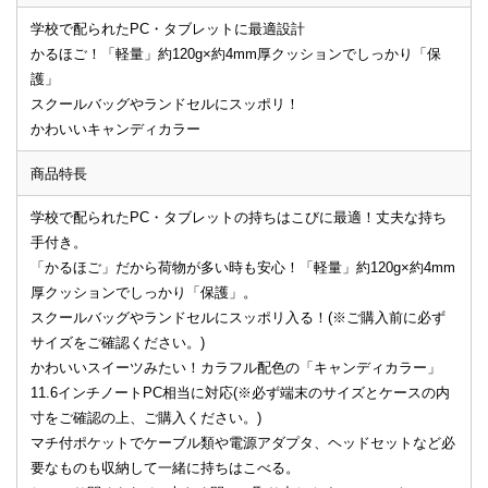
学校で配られたPC・タブレットに最適設計
かるほご！「軽量」約120g×約4mm厚クッションでしっかり「保
護」
スクールバッグやランドセルにスッポリ！
かわいいキャンディカラー
商品特長
学校で配られたPC・タブレットの持ちはこびに最適！丈夫な持ち
手付き。
「かるほご」だから荷物が多い時も安心！「軽量」約120g×約4mm
厚クッションでしっかり「保護」。
スクールバッグやランドセルにスッポリ入る！(※ご購入前に必ず
サイズをご確認ください。)
かわいいスイーツみたい！カラフル配色の「キャンディカラー」
11.6インチノートPC相当に対応(※必ず端末のサイズとケースの内
寸をご確認の上、ご購入ください。)
マチ付ポケットでケーブル類や電源アダプタ、ヘッドセットなど必
要なものも収納して一緒に持ちはこべる。