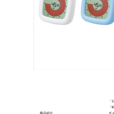
「
「
商品紹介
ダ