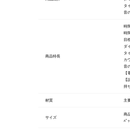
タ
音
時
時
目
ダ
タ
商品特長
カ
音
【
【
持
材質
主
商品
サイズ
ﾊﾟ