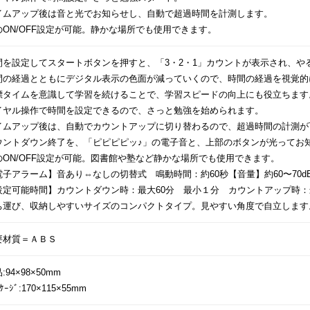
イムアップ後は音と光でお知らせし、自動で超過時間を計測します。
のON/OFF設定が可能。静かな場所でも使用できます。
間を設定してスタートボタンを押すと、「3・2・1」カウントが表示され、や
間の経過とともにデジタル表示の色面が減っていくので、時間の経過を視覚的
標タイムを意識して学習を続けることで、学習スピードの向上にも役立ちます
イヤル操作で時間を設定できるので、さっと勉強を始められます。
イムアップ後は、自動でカウントアップに切り替わるので、超過時間の計測が
ウントダウン終了を、「ピピピピッ♪」の電子音と、上部のボタンが光ってお
のON/OFF設定が可能。図書館や塾など静かな場所でも使用できます。
電子アラーム】音あり⇔なしの切替式 鳴動時間：約60秒【音量】約60〜70dB
設定可能時間】カウントダウン時：最大60分 最小１分 カウントアップ時：
ち運び、収納しやすいサイズのコンパクトタイプ。見やすい角度で自立します
要材質＝ＡＢＳ
:94×98×50mm
ｯｹｰｼﾞ:170×115×55mm