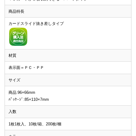
商品特長
カードスライド抜き差しタイプ
材質
表示面＝ＰＣ・ＰＰ
サイズ
商品:96×66mm
ﾊﾟｯｹｰｼﾞ:85×110×7mm
入数
1枚1枚入、10枚/箱、200枚/梱