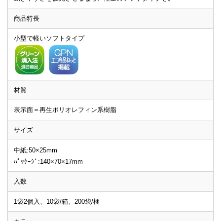
商品特長
小型で軽いソフトタイプ
材質
表示面＝再生ポリオレフィン系樹脂
サイズ
中紙:50×25mm
ﾊﾟｯｹｰｼﾞ:140×70×17mm
入数
1袋2個入、10袋/箱、200袋/梱