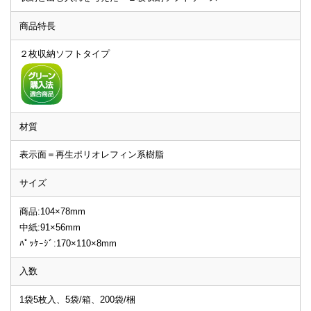
商品特長
２枚収納ソフトタイプ
材質
表示面＝再生ポリオレフィン系樹脂
サイズ
商品:104×78mm
中紙:91×56mm
ﾊﾟｯｹｰｼﾞ:170×110×8mm
入数
1袋5枚入、5袋/箱、200袋/梱