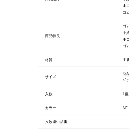
ホ
ゴ
ゴ
中
商品特長
ホ
ゴ
材質
主
商品
サイズ
ﾊﾟ
入数
1個
カラー
NF-
入数違い品番