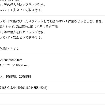
コリ等の侵入を防ぐフラップ付き。
ムバンド＋安全ピンで取り付け。
ムバンドで腕にぴったりフィットして動きやすい！作業をじゃましない名札。
紙(Ａ７サイズ)は用途に応じて差し替え可能！
コリ等の侵入を防ぐフラップ付き。
ムバンド＋安全ピンで取り付け。
要材質＝ＰＶＣ
:150×86×20mm
ｯｹｰｼﾞ:215×110×20mm
入、10個/箱、200個/梱
7165-G JAN:4970116044358 (深緑)