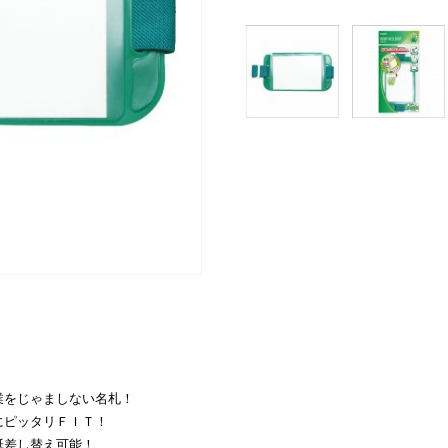
業をじゃましない名札！
にピッタリＦＩＴ！
紙差し替え可能！