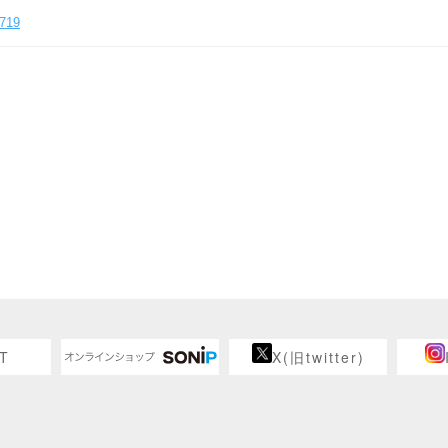
719
T
X(旧twitter)