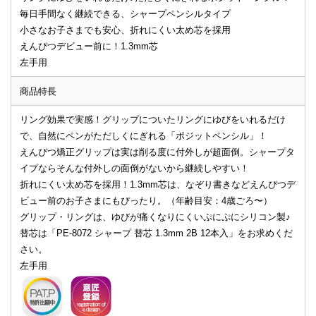
毎日手間なく継続できる、シャープペンシルタイプ
小さなお子さまでも安心、折れにくい太め芯を採用
えんぴつデビュー前に！1.3mm芯
左手用
商品特長
リング効果で実感！グリップについたリングにゆびをいれるだけ
で、自然にペンがただしくにぎれる「ポジットペンシル」！
えんぴつ矯正グリップは実は削る度に付外しが超面倒。シャープタ
イプならそんな付外しの面倒がないから継続しやすい！
折れにくい太め芯を採用！1.3mm芯は、なぞり書きなどえんぴつデ
ビュー前のお子さまにもぴったり。（年齢目安：4歳ごろ〜）
グリップ・リングは、ゆびが痛くなりにくいぷにぷにシリコン製♪
替芯は「PE-8072 シャープ 替芯 1.3mm 2B 12本入」をお求めくだ
さい。
左手用