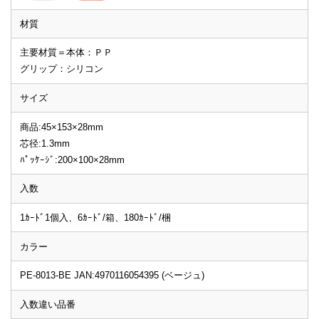
材質
主要材質＝本体：ＰＰ
グリップ：シリコン
サイズ
商品:45×153×28mm
芯径:1.3mm
ﾊﾟｯｹｰｼﾞ:200×100×28mm
入数
1ｶｰﾄﾞ1個入、6ｶｰﾄﾞ/箱、180ｶｰﾄﾞ/梱
カラー
PE-8013-BE JAN:4970116054395 (ベージュ)
入数違い品番