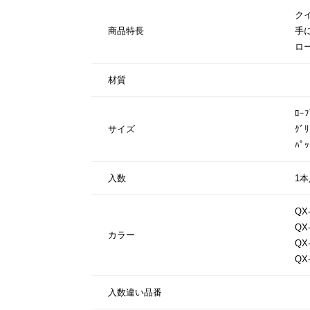
ク
商品特長
手
ロ
材質
ﾛｰﾌ
サイズ
ｸﾞ
ﾊﾟ
入数
1本
QX-
QX-
カラー
QX
QX-
入数違い品番