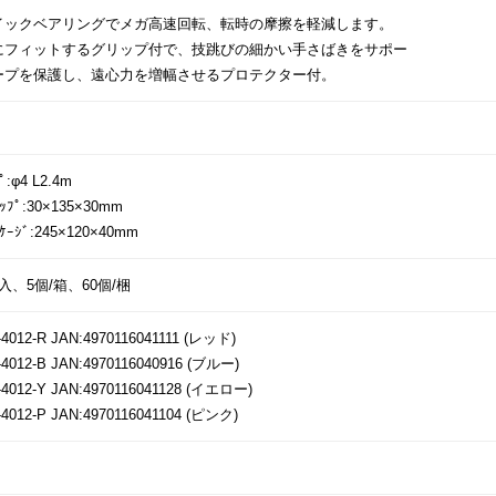
イックベアリングでメガ高速回転、転時の摩擦を軽減します。
にフィットするグリップ付で、技跳びの細かい手さばきをサポー
ープを保護し、遠心力を増幅させるプロテクター付。
ﾟ:φ4 L2.4m
ﾘｯﾌﾟ:30×135×30mm
ｯｹｰｼﾞ:245×120×40mm
入、5個/箱、60個/梱
4012-R JAN:4970116041111 (レッド)
4012-B JAN:4970116040916 (ブルー)
-4012-Y JAN:4970116041128 (イエロー)
4012-P JAN:4970116041104 (ピンク)