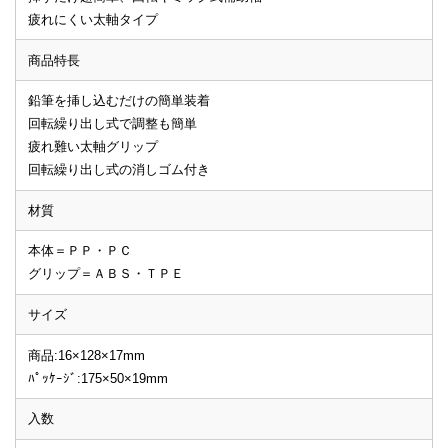
疲れにくい太軸タイプ
商品特長
鉛筆を挿し込むだけの簡単装着
回転繰り出し式で調整も簡単
疲れ難い太軸グリップ
回転繰り出し式の消しゴム付き
材質
本体＝ＰＰ・ＰＣ
グリップ＝ＡＢＳ・ＴＰＥ
サイズ
商品:16×128×17mm
ﾊﾟｯｹｰｼﾞ:175×50×19mm
入数