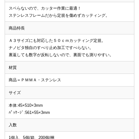
スベらないので、カッター作業に最適！
ステンレスフレームだから定規を傷めずカッティング。
商品特長
Ａ３サイズにも対応した５０ｃｍカッティング定規。
ナノピタ独自のすべり止め加工ですべらない。
裏返しても数字が反転しないので、裏面でも測りやすい。
材質
商品＝ＰＭＭＡ・ステンレス
サイズ
本体:45×510×3mm
ﾊﾟｯｹｰｼﾞ:561×55×3mm
入数
1個入、5個/箱、200個/梱