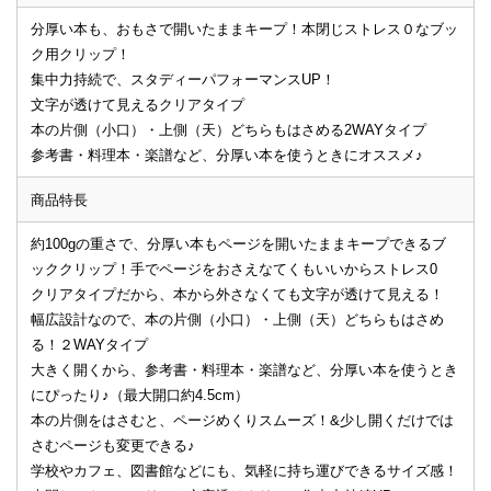
分厚い本も、おもさで開いたままキープ！本閉じストレス０なブッ
ク用クリップ！
集中力持続で、スタディーパフォーマンスUP！
文字が透けて見えるクリアタイプ
本の片側（小口）・上側（天）どちらもはさめる2WAYタイプ
参考書・料理本・楽譜など、分厚い本を使うときにオススメ♪
商品特長
約100gの重さで、分厚い本もページを開いたままキープできるブ
ッククリップ！手でページをおさえなてくもいいからストレス0
クリアタイプだから、本から外さなくても文字が透けて見える！
幅広設計なので、本の片側（小口）・上側（天）どちらもはさめ
る！２WAYタイプ
大きく開くから、参考書・料理本・楽譜など、分厚い本を使うとき
にぴったり♪（最大開口約4.5cm）
本の片側をはさむと、ページめくりスムーズ！&少し開くだけでは
さむページも変更できる♪
学校やカフェ、図書館などにも、気軽に持ち運びできるサイズ感！