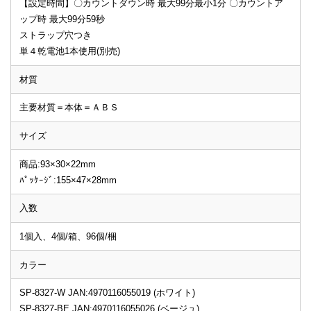
【設定時間】〇カウントダウン時 最大99分最小1分 〇カウントア
ップ時 最大99分59秒
ストラップ穴つき
単４乾電池1本使用(別売)
材質
主要材質＝本体＝ＡＢＳ
サイズ
商品:93×30×22mm
ﾊﾟｯｹｰｼﾞ:155×47×28mm
入数
1個入、4個/箱、96個/梱
カラー
SP-8327-W JAN:4970116055019 (ホワイト)
SP-8327-BE JAN:4970116055026 (ベージュ)