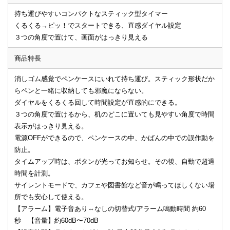
持ち運びやすいコンパクトなスティック型タイマー
くるくる→ピッ！でスタートできる、直感ダイヤル設定
３つの角度で置けて、画面がはっきり見える
商品特長
消しゴム感覚でペンケースにいれて持ち運び。スティック形状だか
らペンと一緒に収納しても邪魔にならない。
ダイヤルをくるくる回して時間設定が直感的にできる。
３つの角度で置けるから、机のどこに置いても見やすい角度で時間
表示がはっきり見える。
電源OFFができるので、ペンケースの中、かばんの中での誤作動を
防止。
タイムアップ時は、ボタンが光ってお知らせ。その後、自動で超過
時間を計測。
サイレントモードで、カフェや図書館など音が鳴ってほしくない場
所でも安心して使える。
【アラーム】電子音あり⇔なしの切替式/アラーム鳴動時間 約60
秒 【音量】約60dB〜70dB