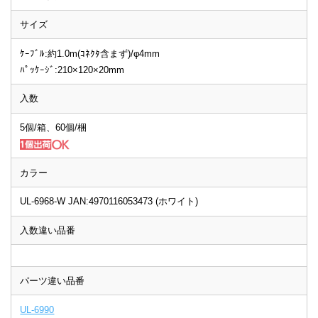
サイズ
ｹｰﾌﾞﾙ:約1.0m(ｺﾈｸﾀ含まず)/φ4mm
ﾊﾟｯｹｰｼﾞ:210×120×20mm
入数
5個/箱、60個/梱
カラー
UL-6968-W JAN:4970116053473 (ホワイト)
入数違い品番
パーツ違い品番
UL-6990