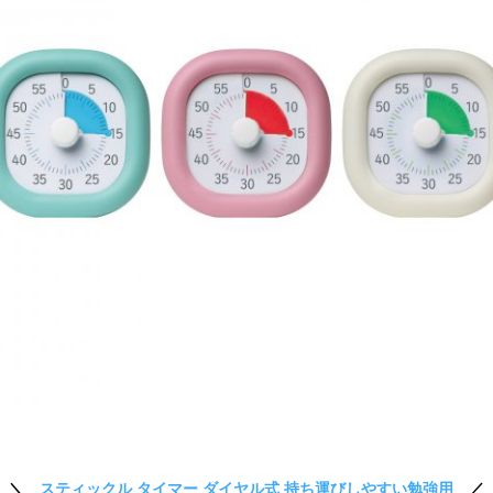
＼
スティックル タイマー ダイヤル式 持ち運びしやすい勉強用
／