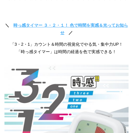
＼
時っ感タイマー ３・２・１！ 色で時間を実感＆光ってお知ら
せ
／
「3・2・1」カウント＆時間の視覚化でやる気・集中力UP！
「時っ感タイマー」は時間の経過を色で実感できる！