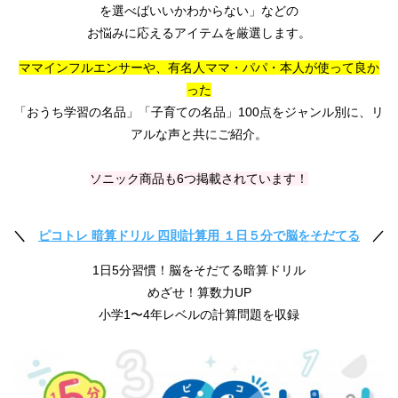
を選べばいいかわからない」などの
お悩みに応えるアイテムを厳選します。
ママインフルエンサーや、有名人ママ・パパ・本人が使って良か
った
「おうち学習の名品」「子育ての名品」100点をジャンル別に、リ
アルな声と共にご紹介。
ソニック商品も6つ掲載されています！
＼
ピコトレ 暗算ドリル 四則計算用 １日５分で脳をそだてる
／
1日5分習慣！脳をそだてる暗算ドリル
めざせ！算数力UP
小学1〜4年レベルの計算問題を収録