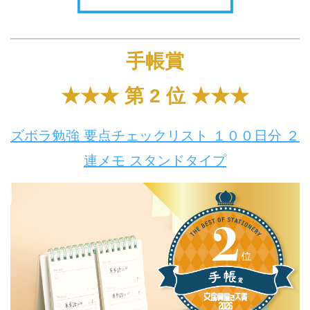
手帳賞
★★★ 第 2 位 ★★★
ズボラ勉強 要点チェックリスト １００日分 ２
連メモ スタンドタイプ