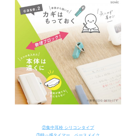
②集中耳栓 シリコンタイプ
③時っ感タイマー ペースメイク