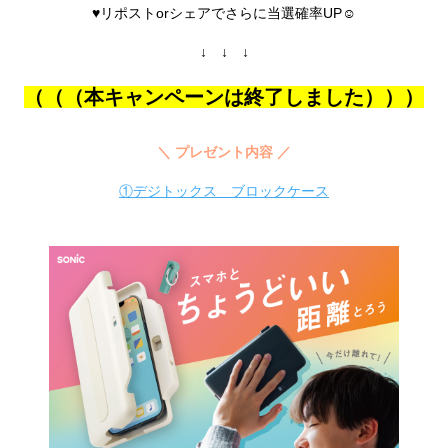
♥リポストorシェアでさらに当選確率UP☺
↓ ↓ ↓
（（（本キャンペーンは終了しました）））
＼ プレゼント内容 ／
①
デジトックス ブロックケース