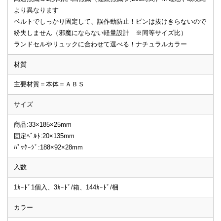
より異なります
ベルトでしっかり固定して、誤作動防止！ピンは抜けきらないので
紛失しません（邪魔にならない軽量設計 ※同等サイズ比）
ランドセルやリュックに合わせて選べる！ナチュラルカラー
材質
主要材質＝本体＝ＡＢＳ
サイズ
商品:33×185×25mm
固定ﾍﾞﾙﾄ:20×135mm
ﾊﾟｯｹｰｼﾞ:188×92×28mm
入数
1ｶｰﾄﾞ1個入、3ｶｰﾄﾞ/箱、144ｶｰﾄﾞ/梱
カラー