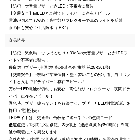
【防犯】大音量ブザーと赤LEDで不審者に警告
【交通安全】白LEDと反射でドライバーに存在アピール
電池が切れても安心！高性能リフレクターで車のライトを反射
雨の日も安心！生活防水（IPX4）
商品特長
【防犯】緊急時、ひっぱるだけ！90dBの大音量ブザーと赤LEDラ
イトで不審者に警告！
優良防犯ブザー (全国防犯協会連合会 推奨 第25R301号)
【交通安全】下校時や学童保育・塾・習いごとの帰り道、白LEDラ
イトと反射でドライバーに存在アピール！
万が一LED電池が切れても安心！高性能リフレクターで、夜間ドラ
イバーに存在アピール！
緊急時、ブザー鳴らない！を解決する、ブザーとLED別電源設計を
採用（電池別売）
LEDライトは、交通量に合わせて選べる2つの点滅モード
低速点滅→1秒間に3回点滅、2秒停止（連続点滅 約350時間）※電
池や環境により異なります
高速点滅→1秒間に4回点滅（連続点滅 約200時間）※電池や環境に