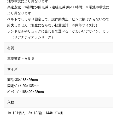
池や環境により異なります
高速点滅→1秒間に4回点滅（連続点滅 約200時間）※電池や環境に
より異なります
ベルトでしっかり固定して、誤作動防止！ピンは抜けきらないので
紛失しません（邪魔にならない軽量設計 ※同等サイズ比）
ランドセルやリュックに合わせて選べる！かわいいデザイン、カラ
ー（リアナティアラシリーズ）
材質
主要材質＝ＡＢＳ
サイズ
商品:33×185×26mm
固定ﾍﾞﾙﾄ:20×135mm
ﾊﾟｯｹｰｼﾞ:188×92×28mm
入数
1ｶｰﾄﾞ1個入、3ｶｰﾄﾞ/箱、144ｶｰﾄﾞ/梱