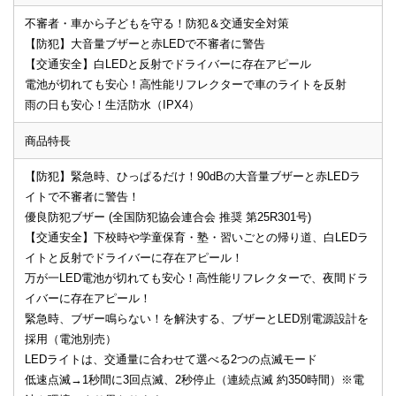
不審者・車から子どもを守る！防犯＆交通安全対策
【防犯】大音量ブザーと赤LEDで不審者に警告
【交通安全】白LEDと反射でドライバーに存在アピール
電池が切れても安心！高性能リフレクターで車のライトを反射
雨の日も安心！生活防水（IPX4）
商品特長
【防犯】緊急時、ひっぱるだけ！90dBの大音量ブザーと赤LEDラ
イトで不審者に警告！
優良防犯ブザー (全国防犯協会連合会 推奨 第25R301号)
【交通安全】下校時や学童保育・塾・習いごとの帰り道、白LEDラ
イトと反射でドライバーに存在アピール！
万が一LED電池が切れても安心！高性能リフレクターで、夜間ドラ
イバーに存在アピール！
緊急時、ブザー鳴らない！を解決する、ブザーとLED別電源設計を
採用（電池別売）
LEDライトは、交通量に合わせて選べる2つの点滅モード
低速点滅→1秒間に3回点滅、2秒停止（連続点滅 約350時間）※電