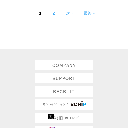
1
2
次 ›
最終 »
ページ
COMPANY
SUPPORT
RECRUIT
X(旧twitter)