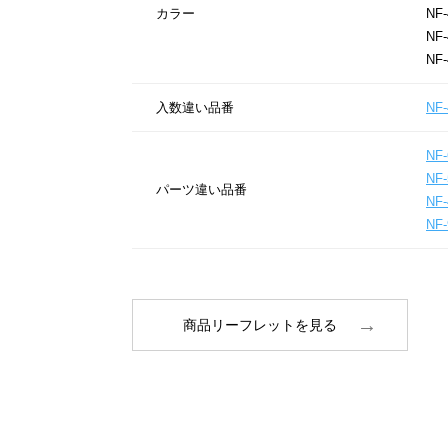
カラー
NF-
NF-
NF-
入数違い品番
NF-
NF-
NF-
パーツ違い品番
NF-
NF-
商品リーフレットを見る