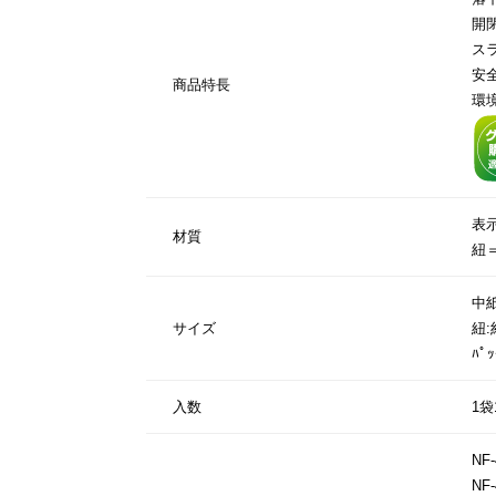
開
ス
安
商品特長
環
表
材質
紐
中紙
サイズ
紐:
ﾊﾟ
入数
1袋
NF-
NF-