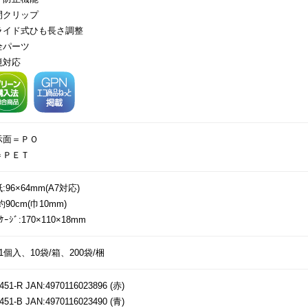
閉クリップ
ライド式ひも長さ調整
全パーツ
境対応
示面＝ＰＯ
＝ＰＥＴ
:96×64mm(A7対応)
約90cm(巾10mm)
ｯｹｰｼﾞ:170×110×18mm
1個入、10袋/箱、200袋/梱
451-R JAN:4970116023896 (赤)
451-B JAN:4970116023490 (青)