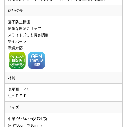
商品特長
落下防止機能
簡単な開閉クリップ
スライド式ひも長さ調整
安全パーツ
環境対応
材質
表示面＝ＰＯ
紐＝ＰＥＴ
サイズ
中紙:96×64mm(A7対応)
紐:約90cm(巾10mm)