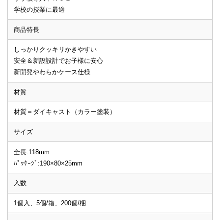
学校の授業に最適
商品特長
しっかりクッキリかきやすい
安全＆新設設計でお子様に安心
新開発やわらかケース仕様
材質
材質＝ダイキャスト（カラー塗装）
サイズ
全長:118mm
ﾊﾟｯｹｰｼﾞ:190×80×25mm
入数
1個入、5個/箱、200個/梱