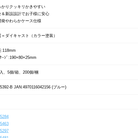
っかりクッキリかきやすい
全＆新設設計でお子様に安心
開発やわらかケース仕様
質＝ダイキャスト（カラー塗装）
:118mm
ｯｹｰｼﾞ:190×80×25mm
入、5個/箱、200個/梱
5392-B JAN:4970116042156 (ブルー)
5284
5463
5297
5481