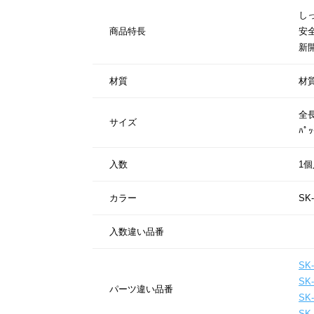
し
商品特長
安
新
材質
材
全長
サイズ
ﾊﾟ
入数
1個
カラー
SK-
入数違い品番
SK-
SK-
パーツ違い品番
SK-
SK-