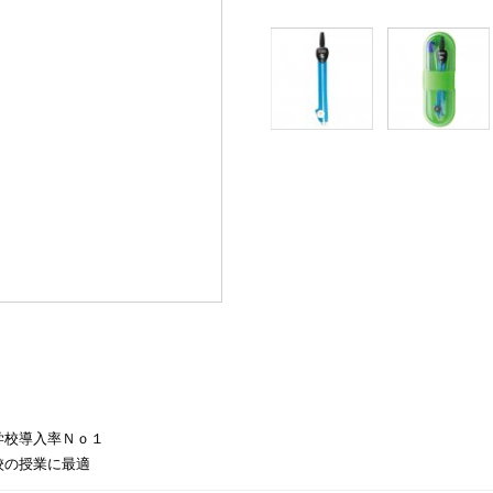
学校導入率Ｎｏ１
校の授業に最適