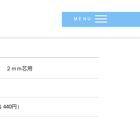
MENU
は ２ｍｍ芯用
 440円）